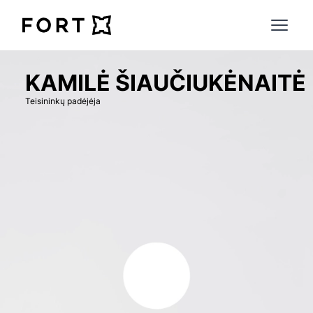
FortLegal
Open 
KAMILĖ ŠIAUČIUKĖNAITĖ
Teisininkų padėjėja