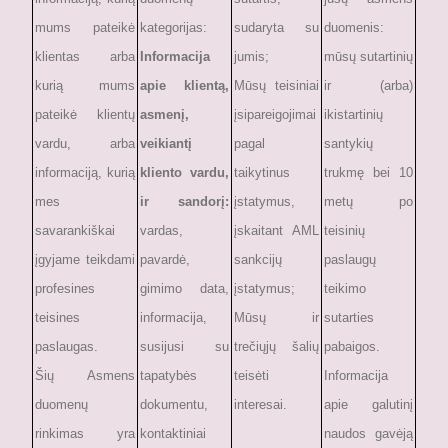
mums pateikė
kategorijas:
sudaryta su
duomenis:
klientas arba
Informacija
jumis;
mūsų sutartinių
kurią mums
apie klientą,
Mūsų teisiniai
ir (arba)
pateikė klientų
asmenį,
įsipareigojimai
ikistartinių
vardu, arba
veikiantį
pagal
santykių
informaciją, kurią
kliento vardu,
taikytinus
trukmę bei 10
mes
ir sandorį:
įstatymus,
metų po
savarankiškai
vardas,
įskaitant AML
teisinių
įgyjame teikdami
pavardė,
sankcijų
paslaugų
profesines
gimimo data,
įstatymus;
teikimo
teisines
informacija,
Mūsų ir
sutarties
paslaugas.
susijusi su
trečiųjų šalių
pabaigos.
Šių Asmens
tapatybės
teisėti
Informacija
duomenų
dokumentu,
interesai.
apie galutinį
rinkimas yra
kontaktiniai
naudos gavėją