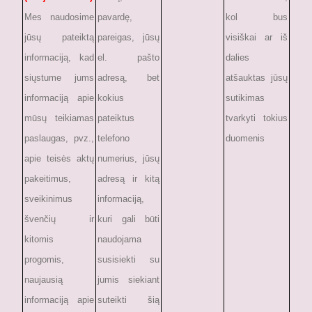
Mes naudosime
pavardę,
kol bus
jūsų pateiktą
pareigas, jūsų
visiškai ar iš
informaciją, kad
el. pašto
dalies
siųstume jums
adresą, bet
atšauktas jūsų
informaciją apie
kokius
sutikimas
mūsų teikiamas
pateiktus
tvarkyti tokius
paslaugas, pvz.,
telefono
duomenis
apie teisės aktų
numerius, jūsų
pakeitimus,
adresą ir kitą
sveikinimus
informaciją,
švenčių ir
kuri gali būti
kitomis
naudojama
progomis,
susisiekti su
naujausią
jumis siekiant
informaciją apie
suteikti šią