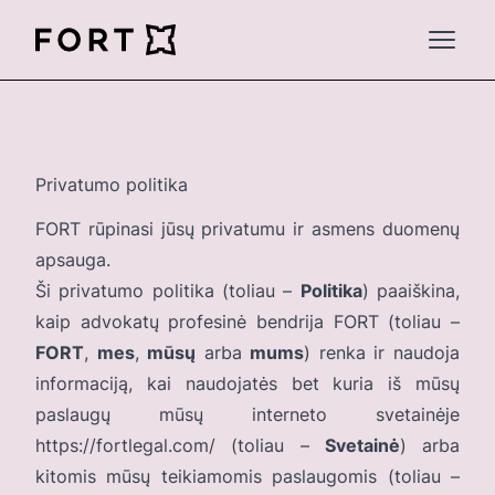
FortLegal
Open 
Privatumo politika
FORT rūpinasi jūsų privatumu ir asmens duomenų
apsauga.
Ši privatumo politika (toliau –
Politika
) paaiškina,
kaip advokatų profesinė bendrija FORT (toliau –
FORT
,
mes
,
mūsų
arba
mums
) renka ir naudoja
informaciją, kai naudojatės bet kuria iš mūsų
paslaugų mūsų interneto svetainėje
https://fortlegal.com/
(toliau –
Svetainė
) arba
kitomis mūsų teikiamomis paslaugomis (toliau –