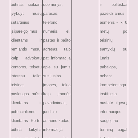
būtinas siekiant
duomenys,
ir politiškai
įvykdyti mūsų
parašas,
pažeidžiamus
sutartinius
telefono
asmenis - iki 8
įsipareigojimus
numeris, el.
metų po
klientams ir
paštas ir pašto
teisinių
remiantis mūsų,
adresas, taip
santykių su
kaip advokatų
pat informacija
jumis
kontoros, teisėtu
apie su jumis
pabaigos,
interesu teikti
susijusias
nebent
teisines
įmones, tokia
kompetentinga
paslaugas mūsų
kaip įmonės
institucija
klientams ir
pavadinimas,
nustatė ilgesnį
potencialiems
juridinio
informacijos
klientams. Be to,
asmens kodas,
saugojimo
būtina laikytis
informacija
terminą pagal