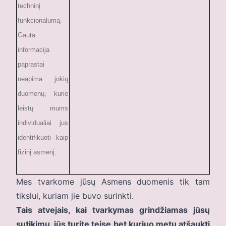
techninį
funkcionalumą.
Gauta
informacija
paprastai
neapima jokių
duomenų, kurie
leistų mums
individualiai jus
identifikuoti kaip
fizinį asmenį.
Mes tvarkome jūsų Asmens duomenis tik tam
tikslui, kuriam jie buvo surinkti.
Tais atvejais, kai tvarkymas grindžiamas jūsų
sutikimu, jūs turite teisę bet kuriuo metu atšaukti