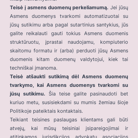
Teisė į asmens duomenų perkeliamumą.
Jei jūsų
Asmens duomenys tvarkomi automatizuotai su
jūsų sutikimu arba pagal sutartinius santykius, jūs
galite reikalauti gauti tokius Asmens duomenis
struktūruotu, įprastai naudojamu, kompiuterio
skaitomu formatu ir (arba) perduoti jūsų Asmens
duomenis kitam duomenų valdytojui, kiek tai
techniškai įmanoma.
Teisė atšaukti sutikimą dėl Asmens duomenų
tvarkymo, kai Asmens duomenys tvarkomi su
jūsų sutikimu.
Šia teise galite pasinaudoti bet
kuriuo metu, susisiekdami su mumis žemiau šioje
Politikoje pateiktais kontaktais.
Teikiant teisines paslaugas klientams gali būti
atvejų, kai mūsų teisiniai įsipareigojimai ir
atitinkamos jurisdikcijos advokatų asociacijos