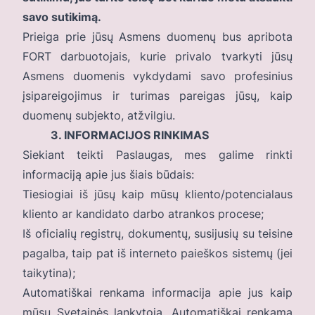
savo sutikimą.
Prieiga prie jūsų Asmens duomenų bus apribota
FORT darbuotojais, kurie privalo tvarkyti jūsų
Asmens duomenis vykdydami savo profesinius
įsipareigojimus ir turimas pareigas jūsų, kaip
duomenų subjekto, atžvilgiu.
3. INFORMACIJOS RINKIMAS
Siekiant teikti Paslaugas, mes galime rinkti
informaciją apie jus šiais būdais:
Tiesiogiai iš jūsų kaip mūsų kliento/potencialaus
kliento ar kandidato darbo atrankos procese;
Iš oficialių registrų, dokumentų, susijusių su teisine
pagalba, taip pat iš interneto paieškos sistemų (jei
taikytina);
Automatiškai renkama informacija apie jus kaip
mūsų Svetainės lankytoją. Automatiškai renkama