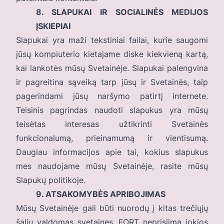
8. SLAPUKAI IR SOCIALINĖS MEDIJOS
ĮSKIEPIAI
Slapukai yra maži tekstiniai failai, kurie saugomi
jūsų kompiuterio kietajame diske kiekvieną kartą,
kai lankotės mūsų Svetainėje. Slapukai palengvina
ir pagreitina sąveiką tarp jūsų ir Svetainės, taip
pagerindami jūsų naršymo patirtį internete.
Teisinis pagrindas naudoti slapukus yra mūsų
teisėtas interesas užtikrinti Svetainės
funkcionalumą, prieinamumą ir vientisumą.
Daugiau informacijos apie tai, kokius slapukus
mes naudojame mūsų Svetainėje, rasite mūsų
Slapukų politikoje
.
9. ATSAKOMYBĖS APRIBOJIMAS
Mūsų Svetainėje gali būti nuorodų į kitas trečiųjų
šalių valdomas svetaines. FORT neprisiima jokios