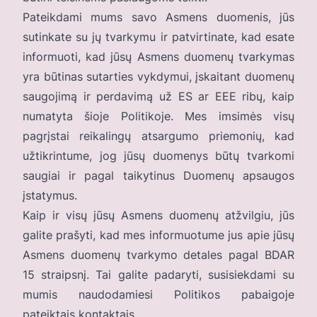
Pateikdami mums savo Asmens duomenis, jūs
sutinkate su jų tvarkymu ir patvirtinate, kad esate
informuoti, kad jūsų Asmens duomenų tvarkymas
yra būtinas sutarties vykdymui, įskaitant duomenų
saugojimą ir perdavimą už ES ar EEE ribų, kaip
numatyta šioje Politikoje. Mes imsimės visų
pagrįstai reikalingų atsargumo priemonių, kad
užtikrintume, jog jūsų duomenys būtų tvarkomi
saugiai ir pagal taikytinus Duomenų apsaugos
įstatymus.
Kaip ir visų jūsų Asmens duomenų atžvilgiu, jūs
galite prašyti, kad mes informuotume jus apie jūsų
Asmens duomenų tvarkymo detales pagal BDAR
15 straipsnį. Tai galite padaryti, susisiekdami su
mumis naudodamiesi Politikos pabaigoje
pateiktais kontaktais.