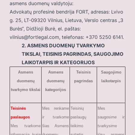
asmens duomenų valdytoju:
Advokatų profesinė bendrija FORT, adresas: Lvivo
g. 25, LT-09320 Vilnius, Lietuva, Verslo centras „3
Burės“, Didžioji Burė, el. paštas:
vilnius@fortlegal.com, telefonas: +370 5250 6141.
2. ASMENS DUOMENŲ TVARKYMO
TIKSLAI, TEISINIS PAGRINDAS, SAUGOJIMO
LAIKOTARPIS IR KATEGORIJOS
Asmens
Asmens
Teisinis
Saugojimo
duomen
ų
duomenų
pagrindas
laikotarpis
tvarkymo tikslai
kategorijos
Teisinės
Mes renkame
Teisinių
Mes
paslaugos
ir tvarkome
paslaugų
saugosime ir
Mes tvarkome
šias Asmens
teikimo
tvarkysime
informaciją, kurią
duomenų
sutartis,
jūsų asmens