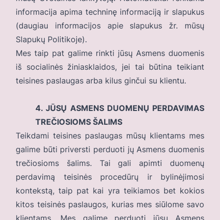
informacija apima techninę informaciją ir slapukus
(daugiau informacijos apie slapukus žr. mūsų
Slapukų Politikoje
).
Mes taip pat galime rinkti jūsų Asmens duomenis
iš socialinės žiniasklaidos, jei tai būtina teikiant
teisines paslaugas arba kilus ginčui su klientu.
4. JŪSŲ ASMENS DUOMENŲ PERDAVIMAS
TREČIOSIOMS ŠALIMS
Teikdami teisines paslaugas mūsų klientams mes
galime būti priversti perduoti jų Asmens duomenis
trečiosioms šalims. Tai gali apimti duomenų
perdavimą teisinės procedūrų ir bylinėjimosi
kontekstą, taip pat kai yra teikiamos bet kokios
kitos teisinės paslaugos, kurias mes siūlome savo
klientams. Mes galime perduoti jūsų Asmens