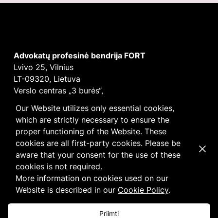
Advokatų profesinė bendrija FORT
Lvivo 25, Vilnius
LT-09320, Lietuva
Verslo centras „3 burės“,
Didžioji burė, 9 aukštas
Our Website utilizes only essential cookies,
E-mail
vilnius@fortlegal.com
which are strictly necessary to ensure the
Tel. +370 5 250 6141
proper functioning of the Website. These
Įm. k. 303195010
cookies are all first-party cookies. Please be
Dismi
PVM: LT100008172616
aware that your consent for the use of these
Facebook
LinkedIn
cookies is not required.
Slapukų
ir
privatumo
politika
More information on cookies used on our
Website is described in our
Cookie Policy
.
Priimti