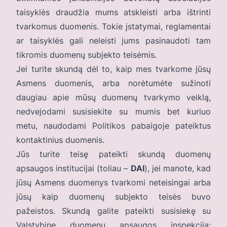
taisyklės draudžia mums atskleisti arba ištrinti
tvarkomus duomenis. Tokie įstatymai, reglamentai
ar taisyklės gali neleisti jums pasinaudoti tam
tikromis duomenų subjekto teisėmis.
Jei turite skundą dėl to, kaip mes tvarkome jūsų
Asmens duomenis, arba norėtumėte sužinoti
daugiau apie mūsų duomenų tvarkymo veiklą,
nedvejodami susisiekite su mumis bet kuriuo
metu, naudodami Politikos pabaigoje pateiktus
kontaktinius duomenis.
Jūs turite teisę pateikti skundą duomenų
apsaugos institucijai (toliau –
DAI
), jei manote, kad
jūsų Asmens duomenys tvarkomi neteisingai arba
jūsų kaip duomenų subjekto teisės buvo
pažeistos. Skundą galite pateikti susisiekę su
Valstybine duomenų apsaugos inspekcija: