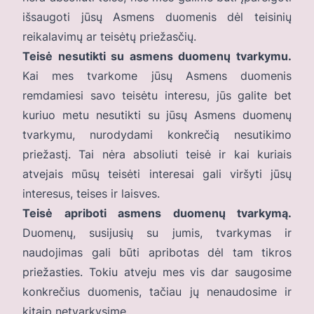
išsaugoti jūsų Asmens duomenis dėl teisinių
reikalavimų ar teisėtų priežasčių.
Teisė nesutikti su asmens duomenų tvarkymu.
Kai mes tvarkome jūsų Asmens duomenis
remdamiesi savo teisėtu interesu, jūs galite bet
kuriuo metu nesutikti su jūsų Asmens duomenų
tvarkymu, nurodydami konkrečią nesutikimo
priežastį. Tai nėra absoliuti teisė ir kai kuriais
atvejais mūsų teisėti interesai gali viršyti jūsų
interesus, teises ir laisves.
Teisė apriboti asmens duomenų tvarkymą.
Duomenų, susijusių su jumis, tvarkymas ir
naudojimas gali būti apribotas dėl tam tikros
priežasties. Tokiu atveju mes vis dar saugosime
konkrečius duomenis, tačiau jų nenaudosime ir
kitaip netvarkysime.