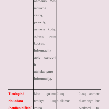
asmenis
. Mes
renkame
vardą,
pavardę,
asmens kodą,
adresą, pasų
kopijas.
Informacija
apie sandorį
ir
atsiskaitymo
informaciją.
Tiesioginė
Mes galime
Jūsų
Jūsų asmens
rinkodara
tvarkyti jūsų
sutikimas
duomenys bus
(naujienlaiškiai)
vardą,
tvarkomi tol,