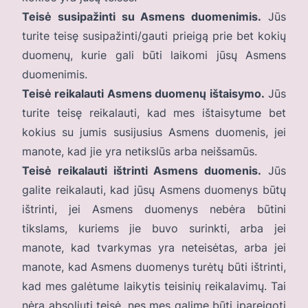
Teisė susipažinti su Asmens duomenimis.
Jūs
turite teisę susipažinti/gauti prieigą prie bet kokių
duomenų, kurie gali būti laikomi jūsų Asmens
duomenimis.
Teisė reikalauti Asmens duomenų ištaisymo.
Jūs
turite teisę reikalauti, kad mes ištaisytume bet
kokius su jumis susijusius Asmens duomenis, jei
manote, kad jie yra netikslūs arba neišsamūs.
Teisė reikalauti ištrinti Asmens duomenis.
Jūs
galite reikalauti, kad jūsų Asmens duomenys būtų
ištrinti, jei Asmens duomenys nebėra būtini
tikslams, kuriems jie buvo surinkti, arba jei
manote, kad tvarkymas yra neteisėtas, arba jei
manote, kad Asmens duomenys turėtų būti ištrinti,
kad mes galėtume laikytis teisinių reikalavimų. Tai
nėra absoliuti teisė, nes mes galime būti įpareigoti