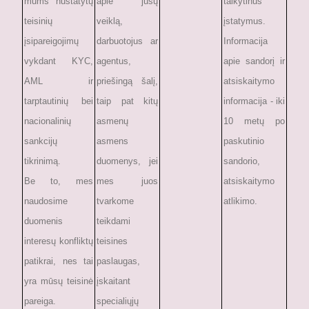
mums nustatytų
apie jūsų
taikytinus
teisinių
veiklą,
įstatymus.
įsipareigojimų
darbuotojus ar
Informacija
vykdant KYC,
agentus,
apie sandorį ir
AML ir
priešingą šalį,
atsiskaitymo
tarptautinių bei
taip pat kitų
informacija - iki
nacionalinių
asmenų
10 metų po
sankcijų
asmens
paskutinio
tikrinimą.
duomenys, jei
sandorio,
Be to, mes
mes juos
atsiskaitymo
naudosime
tvarkome
atlikimo.
duomenis
teikdami
interesų konfliktų
teisines
patikrai, nes tai
paslaugas,
yra mūsų teisinė
įskaitant
pareiga.
specialiųjų