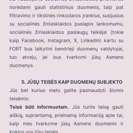
norėdami gauti statistinius duomenis, taip pat
filtravimo ir tikslinės rinkodaros įrankius, susijusius
su socialinės žiniasklaidos puslapio lankomumu,
socialinės žiniasklaidos paslaugų teikėjai (tokie
kaip Facebook, Instagram, X, LinkedIn) kartu su
FORT bus laikytini bendrieji duomenų valdytojai,
tuo atveju, jei bus tvarkomi jūsų Asmens
duomenys.
5. JŪSŲ TEISĖS KAIP DUOMENŲ SUBJEKTO
Jūs bet kuriuo metu galite pasinaudoti šiomis
teisėmis:
Teisė būti informuotam.
Jūs turite teisę gauti
aiškią, suprantamą, prieinamą informaciją apie tai,
kaip mes tvarkome jūsų Asmens duomenis ir
kokios yra jūsų teisės.