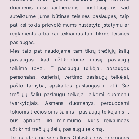
duomenis mūsų partneriams ir institucijoms, kad
suteiktume jums būtinas teisines paslaugas, taip
pat kai tokia prievolė mums nustatyta įstatymu ar
reglamentu arba kai teikiamos tam tikros teisinės
paslaugas.
Mes taip pat naudojame tam tikrų trečiųjų šalių
paslaugas, kad užtikrintume mūsų paslaugų
teikimą (pvz., IT paslaugų teikėjai, apsaugos
personalas, kurjeriai, vertimo paslaugų teikėjai,
pašto tarnyba, apskaitos paslaugos ir kt.). Šie
trečiųjų šalių paslaugų teikėjai laikomi duomenų
tvarkytojais. Asmens duomenys, perduodami
tokioms trečiosioms šalims - paslaugų teikėjams -,
bus apriboti iki minimumo, kuris reikalingas
užtikrinti trečiųjų šalių paslaugų teikimą.
Jei naudojame socialines žiniasklaidos priemones