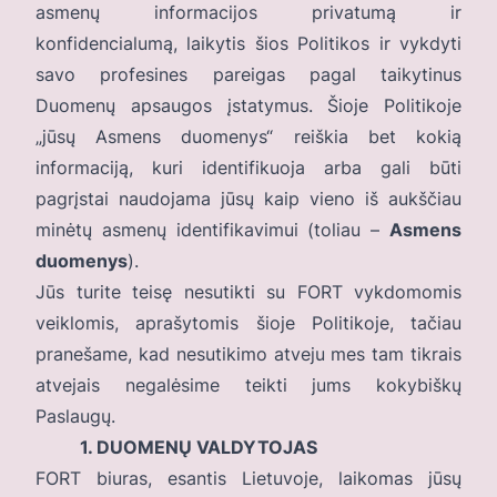
asmenų informacijos privatumą ir
konfidencialumą, laikytis šios Politikos ir vykdyti
savo profesines pareigas pagal taikytinus
Duomenų apsaugos įstatymus. Šioje Politikoje
„jūsų Asmens duomenys“ reiškia bet kokią
informaciją, kuri identifikuoja arba gali būti
pagrįstai naudojama jūsų kaip vieno iš aukščiau
minėtų asmenų identifikavimui (toliau –
Asmens
duomenys
).
Jūs turite teisę nesutikti su FORT vykdomomis
veiklomis, aprašytomis šioje Politikoje, tačiau
pranešame, kad nesutikimo atveju mes tam tikrais
atvejais negalėsime teikti jums kokybiškų
Paslaugų.
1. DUOMENŲ VALDYTOJAS
FORT biuras, esantis Lietuvoje, laikomas jūsų