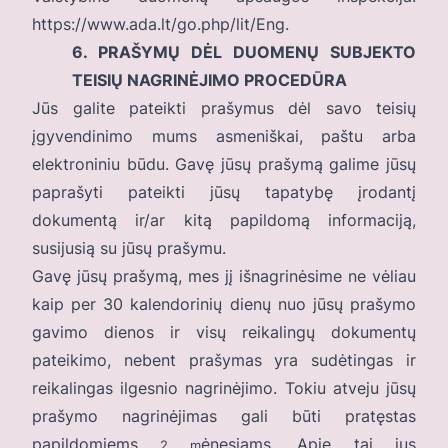
https://www.ada.lt/go.php/lit/Eng
.
6. PRAŠYMŲ DĖL DUOMENŲ SUBJEKTO
TEISIŲ NAGRINĖJIMO PROCEDŪRA
Jūs galite pateikti prašymus dėl savo teisių
įgyvendinimo mums asmeniškai, paštu arba
elektroniniu būdu. Gavę jūsų prašymą galime jūsų
paprašyti pateikti jūsų tapatybę įrodantį
dokumentą ir/ar kitą papildomą informaciją,
susijusią su jūsų prašymu.
Gavę jūsų prašymą, mes jį išnagrinėsime ne vėliau
kaip per 30 kalendorinių dienų nuo jūsų prašymo
gavimo dienos ir visų reikalingų dokumentų
pateikimo, nebent prašymas yra sudėtingas ir
reikalingas ilgesnio nagrinėjimo. Tokiu atveju jūsų
prašymo nagrinėjimas gali būti pratęstas
papildomiems
ėnesiams. Apie tai jus
2 m