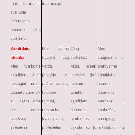
mus ir su mumis
informaciją.
susijusią
informaciją,
remiantis jūsų
sutikimu.
Kandidatų
Mes galime
Jūsų
Mes
atranka
naudoti jūsų
sutikimas;
saugosime ir
Mes tvarkome
vardą,
Mūsų teisėti
tvarkysime
kandidatų, kurie
pavardę, el.
interesai (kai
kandidatų
tiesiogiai mums
pašto adresą,
tolesnis
asmens
atsiuntė savo CV
telefono
atrinkto
duomenis
el. paštu arba
numerį,
kandidato
atrankos į
per darbo
nuotrauką,
duomenų
konkrečią
paieškos
kvalifikaciją,
tvarkymas
pareigybę
svetaines,
profesinius
vyksta su jo
laikotarpiu ir 2