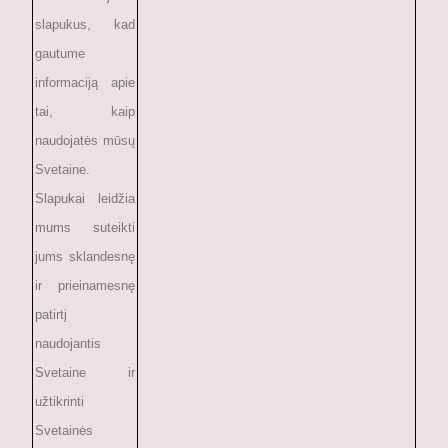
slapukus, kad
gautume
informaciją apie
tai, kaip
naudojatės mūsų
Svetaine.
Slapukai leidžia
mums suteikti
jums sklandesnę
ir prieinamesnę
patirtį
naudojantis
Svetaine ir
užtikrinti
Svetainės