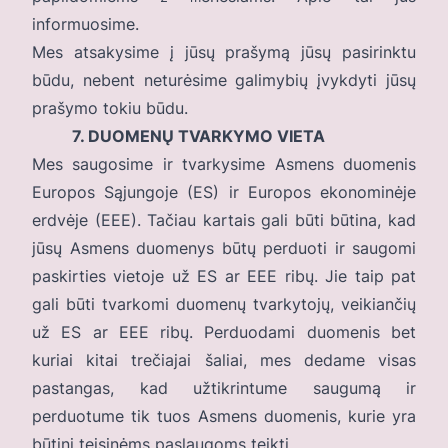
informuosime.
Mes atsakysime į jūsų prašymą jūsų pasirinktu
būdu, nebent neturėsime galimybių įvykdyti jūsų
prašymo tokiu būdu.
7. DUOMENŲ TVARKYMO VIETA
Mes saugosime ir tvarkysime Asmens duomenis
Europos Sąjungoje (ES) ir Europos ekonominėje
erdvėje (EEE). Tačiau kartais gali būti būtina, kad
jūsų Asmens duomenys būtų perduoti ir saugomi
paskirties vietoje už ES ar EEE ribų. Jie taip pat
gali būti tvarkomi duomenų tvarkytojų, veikiančių
už ES ar EEE ribų. Perduodami duomenis bet
kuriai kitai trečiajai šaliai, mes dedame visas
pastangas, kad užtikrintume saugumą ir
perduotume tik tuos Asmens duomenis, kurie yra
būtini teisinėms paslaugoms teikti.