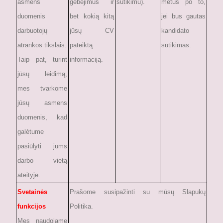
asmens
gebėjimus ir
sutikimu).
metus po to,
duomenis
bet kokią kitą
jei bus gautas
darbuotojų
jūsų CV
kandidato
atrankos tikslais.
pateiktą
sutikimas.
Taip pat, turint
informaciją.
jūsų leidimą,
mes tvarkome
jūsų asmens
duomenis, kad
galėtume
pasiūlyti jums
darbo vietą
ateityje.
Svetainės
Prašome susipažinti su mūsų
Slapukų
funkcijos
Politika
.
Mes naudojame