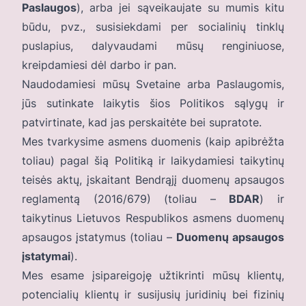
Paslaugos
), arba jei sąveikaujate su mumis kitu
būdu, pvz., susisiekdami per socialinių tinklų
puslapius, dalyvaudami mūsų renginiuose,
kreipdamiesi dėl darbo ir pan.
Naudodamiesi mūsų Svetaine arba Paslaugomis,
jūs sutinkate laikytis šios Politikos sąlygų ir
patvirtinate, kad jas perskaitėte bei supratote.
Mes tvarkysime asmens duomenis (kaip apibrėžta
toliau) pagal šią Politiką ir laikydamiesi taikytinų
teisės aktų, įskaitant Bendrąjį duomenų apsaugos
reglamentą (2016/679) (toliau –
BDAR
) ir
taikytinus Lietuvos Respublikos asmens duomenų
apsaugos įstatymus (toliau –
Duomenų apsaugos
įstatymai
).
Mes esame įsipareigoję užtikrinti mūsų klientų,
potencialių klientų ir susijusių juridinių bei fizinių