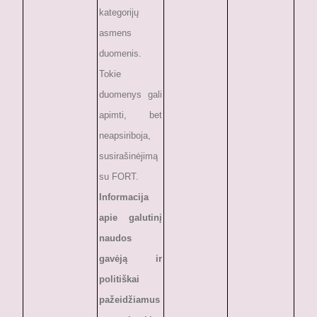
kategorijų
asmens
duomenis.
Tokie
duomenys gali
apimti, bet
neapsiriboja,
susirašinėjimą
su FORT.
Informacija
apie galutinį
naudos
gavėją ir
politiškai
pažeidžiamus