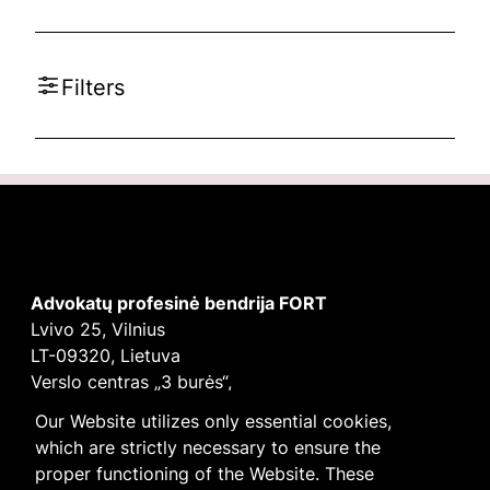
Filters
Advokatų profesinė bendrija FORT
Lvivo 25, Vilnius
LT-09320, Lietuva
Verslo centras „3 burės“,
Didžioji burė, 9 aukštas
Our Website utilizes only essential cookies,
E-mail
vilnius@fortlegal.com
which are strictly necessary to ensure the
Tel. +370 5 250 6141
proper functioning of the Website. These
Įm. k. 303195010