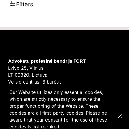
Filters
Advokatų profesinė bendrija FORT
Lvivo 25, Vilnius
LT-09320, Lietuva
Verslo centras „3 burės“,
Didžioji burė, 9 aukštas
Our Website utilizes only essential cookies,
E-mail
vilnius@fortlegal.com
which are strictly necessary to ensure the
Tel. +370 5 250 6141
proper functioning of the Website. These
Įm. k. 303195010
cookies are all first-party cookies. Please be
Dismi
PVM: LT100008172616
aware that your consent for the use of these
Facebook
LinkedIn
cookies is not required.