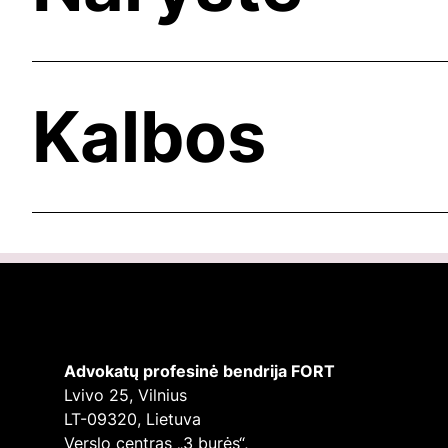
Kalbos
Advokatų profesinė bendrija FORT
Lvivo 25, Vilnius
LT-09320, Lietuva
Verslo centras „3 burės“,