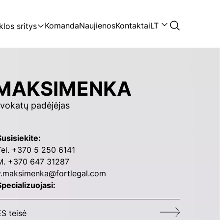
Komanda
Naujienos
Kontaktai
LT
klos sritys
 MAKSIMENKA
dvokatų padėjėjas
Susisiekite:
Tel. +370 5 250 6141
M. +370 647 31287
v.maksimenka@fortlegal.com
Specializuojasi:
ES teisė