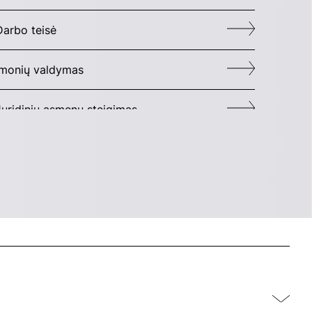
Darbo teisė
Įmonių valdymas
Juridinių asmenų steigimas
Komerciniai susitarimai
titiktis
Sutartys
monių įsigijimai ir susijungimai
Įmonių pertvarkymai