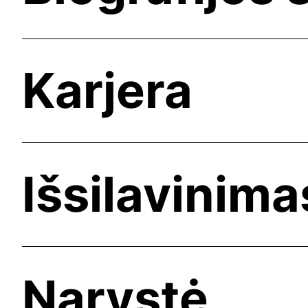
Karjera
Išsilavinima
Narystė