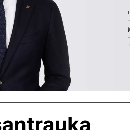
A
I
 santrauka