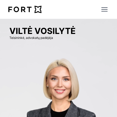
FortLegal
Open 
VILTĖ VOSILYTĖ
Teisininkė, advokatų padėjėja