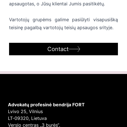
apsaugotas, o Jūsų klientai Jumis pasitikėtų.
Vartotojų grupėms galime pasiūlyti visapusišką
teisinę pagalbą vartotojų teisių apsaugos srityje.
Contact
Advokatų profesinė bendrija FORT
Lvivo 25, Vilnius
LT-09320, Lietuva
Verslo centras „3 burės“,