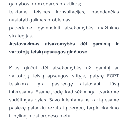
gamybos ir rinkodaros praktikos;
teikiame teisines konsultacijas, padedančias
nustatyti galimas problemas;
padedame įgyvendinti atsakomybės mažinimo
strategijas.
Atstovavimas atsakomybės dėl gaminių ir
vartotojų teisių apsaugos ginčuose
Kilus ginčui dėl atsakomybės už gaminį ar
vartotojų teisių apsaugos srityje, patyrę FORT
teisininkai yra pasirengę atstovauti Jūsų
interesams. Esame įrodę, kad sėkmingai tvarkome
sudėtingas bylas. Savo klientams ne kartą esame
pasiekę palankių rezultatų derybų, tarpininkavimo
ir bylinėjimosi proceso metu.