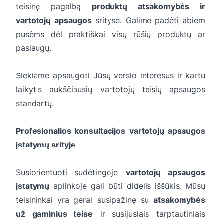
teisinę pagalbą
produktų atsakomybės ir
vartotojų apsaugos
srityse. Galime padėti abiem
pusėms dėl praktiškai visų rūšių produktų ar
paslaugų.
Siekiame apsaugoti Jūsų verslo interesus ir kartu
laikytis aukščiausių vartotojų teisių apsaugos
standartų.
Profesionalios konsultacijos vartotojų apsaugos
įstatymų srityje
Susiorientuoti sudėtingoje
vartotojų apsaugos
įstatymų
aplinkoje gali būti didelis iššūkis. Mūsų
teisininkai yra gerai susipažinę su
atsakomybės
už gaminius teise
ir susijusiais tarptautiniais