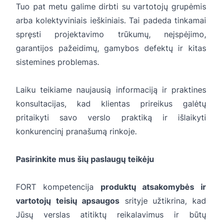
Tuo pat metu galime dirbti su vartotojų grupėmis
arba kolektyviniais ieškiniais. Tai padeda tinkamai
spręsti projektavimo trūkumų, neįspėjimo,
garantijos pažeidimų, gamybos defektų ir kitas
sistemines problemas.
Laiku teikiame naujausią informaciją ir praktines
konsultacijas, kad klientas prireikus galėtų
pritaikyti savo verslo praktiką ir išlaikyti
konkurencinį pranašumą rinkoje.
Pasirinkite mus šių paslaugų teikėju
FORT kompetencija
produktų atsakomybės ir
vartotojų teisių apsaugos
srityje užtikrina, kad
Jūsų verslas atitiktų reikalavimus ir būtų