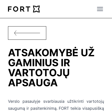
FortLegal
Open 
ATSAKOMYBĖ UŽ
GAMINIUS IR
VARTOTOJŲ
APSAUGA
Verslo pasaulyje svarbiausia užtikrinti vartotojų
saugumą ir pasitenkinimą. FORT teikia visapusišką