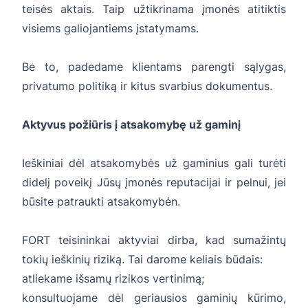
teisės aktais. Taip užtikrinama įmonės atitiktis
visiems galiojantiems įstatymams.
Be to, padedame klientams parengti sąlygas,
privatumo politiką ir kitus svarbius dokumentus.
Aktyvus požiūris į atsakomybę už gaminį
Ieškiniai dėl atsakomybės už gaminius gali turėti
didelį poveikį Jūsų įmonės reputacijai ir pelnui, jei
būsite patraukti atsakomybėn.
FORT teisininkai aktyviai dirba, kad sumažintų
tokių ieškinių riziką. Tai darome keliais būdais:
atliekame išsamų rizikos vertinimą;
konsultuojame dėl geriausios gaminių kūrimo,