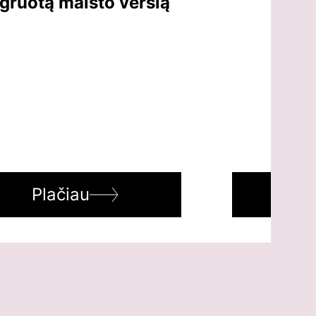
egruotą maisto verslą
Plačiau
Pl