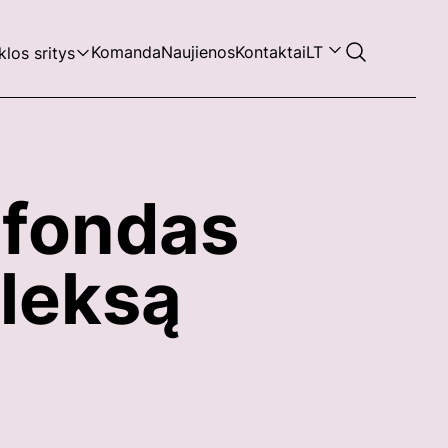
Komanda
Naujienos
Kontaktai
LT
klos sritys
 fondas
pleksą