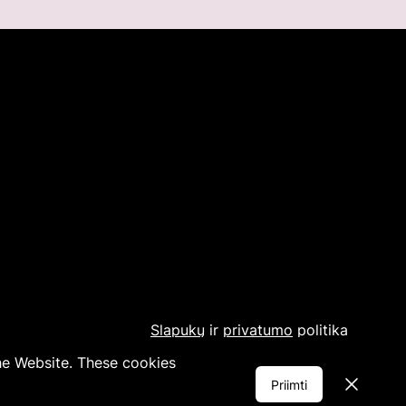
Slapukų
ir
privatumo
politika
the Website. These cookies
Dismiss
Priimti