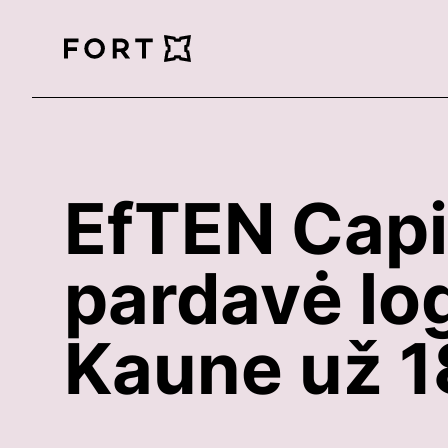
FortLegal
EfTEN Capi
pardavė lo
Kaune už 1