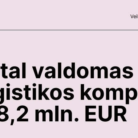
Vei
tal valdomas
gistikos kom
8,2 mln. EUR