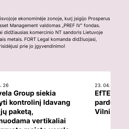
sset Management valdomas „PREF IV” fondas.
ai didžiausias komercinio NT sandoris Lietuvoje
iais metais. FORT Legal komanda didžiuojasi,
risidėjusi prie jo įgyvendinimo!
. 26
23. 04. 26
vela Group siekia
EfTEN Cap
yti kontrolinį Idavang
parduoti b
jų paketą,
Vilniuje, 
muodama vertikaliai