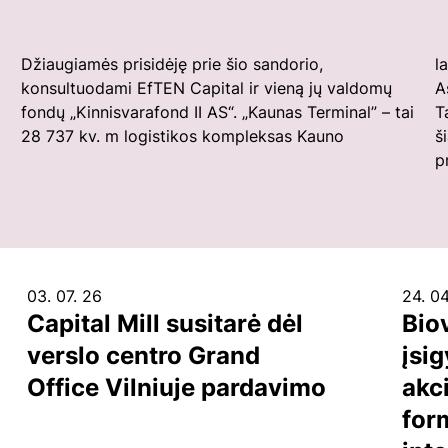
Džiaugiamės prisidėję prie šio sandorio,
laisvojoje ekonominėje zonoje, kurį įsigijo Prosperus
konsultuodami EfTEN Capital ir vieną jų valdomų
A
fondų „Kinnisvarafond II AS“. „Kaunas Terminal” – tai
T
28 737 kv. m logistikos kompleksas Kauno
š
p
03. 07. 26
24. 04
Capital Mill susitarė dėl
Bio
verslo centro Grand
įsig
Office Vilniuje pardavimo
akci
for