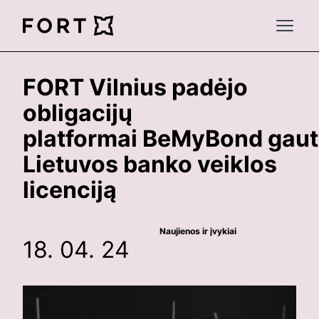
FortLegal
Open 
FORT Vilnius padėjo
obligacijų
platformai BeMyBond gaut
Lietuvos banko veiklos
licenciją
Naujienos ir įvykiai
18. 04. 24