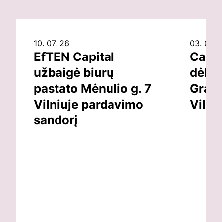
10. 07. 26
03. 07. 
EfTEN Capital
Capit
užbaigė biurų
dėl v
pastato Mėnulio g. 7
Grand
Vilniuje pardavimo
Vilni
sandorį