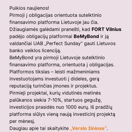
Puikios naujienos!
Pirmoji į obligacijas orientuota sutelktinio
finansavimo platforma Lietuvoje jau čia.
Džiaugiamės galėdami pranešti, kad
FORT Vilnius
padėjo obligacijų platformai
BeMyBond
ir ją
valdančiai UAB „Perfect Sunday“ gauti Lietuvos
banko veiklos licenciją.
BeMyBond yra pirmoji Lietuvoje sutelktinio
finansavimo platforma, orientuota į obligacijas.
Platformos tikslas – leisti mažmeniniams
investuotojams investuoti į dideles, gerą
reputaciją turinčias įmones ir projektus.
Pirmieji projektai, kurių vidutinės metinės
palūkanos siekia 7-10%, startuos gegužę,
investicijos prasidės nuo 1000 eurų. Iš pradžių
platforma siūlys vieną naują investicinį projektą
per mėnesį.
Daugiau apie tai skaitykite
„Verslo žiniose“
.