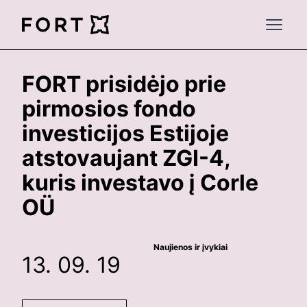
FortLegal
Open 
FORT prisidėjo prie
pirmosios fondo
investicijos Estijoje
atstovaujant ZGI-4,
kuris investavo į Corle
OÜ
Naujienos ir įvykiai
13. 09. 19