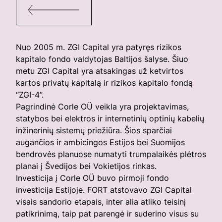
Nuo 2005 m. ZGI Capital yra patyręs rizikos
kapitalo fondo valdytojas Baltijos šalyse. Šiuo
metu ZGI Capital yra atsakingas už ketvirtos
kartos privatų kapitalą ir rizikos kapitalo fondą
“ZGI-4”.
Pagrindinė Corle OÜ veikla yra projektavimas,
statybos bei elektros ir internetinių optinių kabelių
inžinerinių sistemų priežiūra. Šios sparčiai
augančios ir ambicingos Estijos bei Suomijos
bendrovės planuose numatyti trumpalaikės plėtros
planai į Švedijos bei Vokietijos rinkas.
Investicija į Corle OÜ buvo pirmoji fondo
investicija Estijoje. FORT atstovavo ZGI Capital
visais sandorio etapais, inter alia atliko teisinį
patikrinimą, taip pat parengė ir suderino visus su