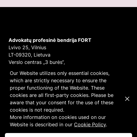
Advokatų profesinė bendrija FORT
Lvivo 25, Vilnius
LT-09320, Lietuva
Verslo centras „3 burės“,
Didžioji burė, 9 aukštas
Our Website utilizes only essential cookies,
E-mail
vilnius@fortlegal.com
which are strictly necessary to ensure the
Tel. +370 5 250 6141
proper functioning of the Website. These
Įm. k. 303195010
cookies are all first-party cookies. Please be
Dismi
PVM: LT100008172616
aware that your consent for the use of these
Facebook
LinkedIn
cookies is not required.
Slapukų
ir
privatumo
politika
More information on cookies used on our
Website is described in our
Cookie Policy
.