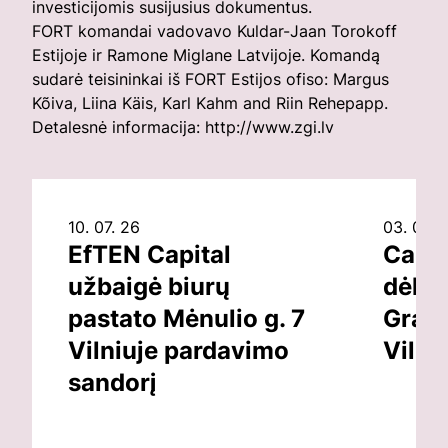
investicijomis susijusius dokumentus.
FORT komandai vadovavo Kuldar-Jaan Torokoff
Estijoje ir Ramone Miglane Latvijoje. Komandą
sudarė teisininkai iš FORT Estijos ofiso: Margus
Kõiva, Liina Käis, Karl Kahm and Riin Rehepapp.
Detalesnė informacija:
http://www.zgi.lv
10. 07. 26
03. 07. 
EfTEN Capital
Capit
užbaigė biurų
dėl v
pastato Mėnulio g. 7
Grand
Vilniuje pardavimo
Vilni
sandorį