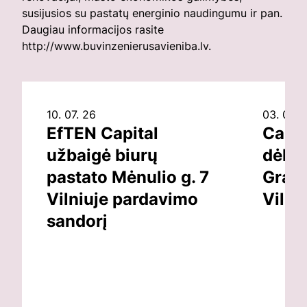
susijusios su pastatų energinio naudingumu ir pan.
Daugiau informacijos rasite
http://www.buvinzenierusavieniba.lv.
10. 07. 26
03. 07. 
EfTEN Capital
Capit
užbaigė biurų
dėl v
pastato Mėnulio g. 7
Grand
Vilniuje pardavimo
Vilni
sandorį