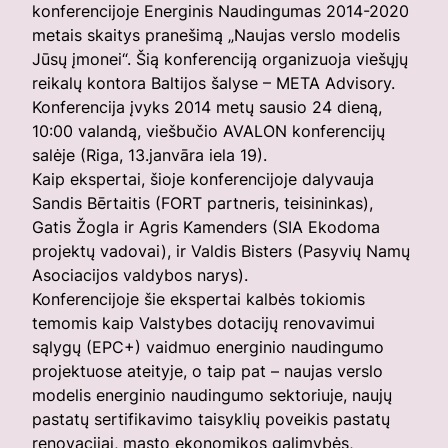
konferencijoje Energinis Naudingumas 2014-2020
metais skaitys pranešimą „Naujas verslo modelis
Jūsų įmonei“. Šią konferenciją organizuoja viešųjų
reikalų kontora Baltijos šalyse – META Advisory.
Konferencija įvyks 2014 metų sausio 24 dieną,
10:00 valandą, viešbučio AVALON konferencijų
salėje (Riga, 13.janvāra iela 19).
Kaip ekspertai, šioje konferencijoje dalyvauja
Sandis Bērtaitis (FORT partneris, teisininkas),
Gatis Žogla ir Agris Kamenders (SIA Ekodoma
projektų vadovai), ir Valdis Bisters (Pasyvių Namų
Asociacijos valdybos narys).
Konferencijoje šie ekspertai kalbės tokiomis
temomis kaip Valstybes dotacijų renovavimui
sąlygų (EPC+) vaidmuo energinio naudingumo
projektuose ateityje, o taip pat – naujas verslo
modelis energinio naudingumo sektoriuje, naujų
pastatų sertifikavimo taisyklių poveikis pastatų
renovacijai, masto ekonomikos galimybės,