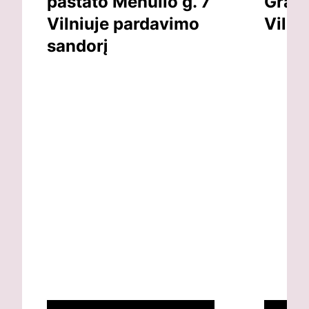
pastato Mėnulio g. 7
Grand
Vilniuje pardavimo
Vilni
sandorį