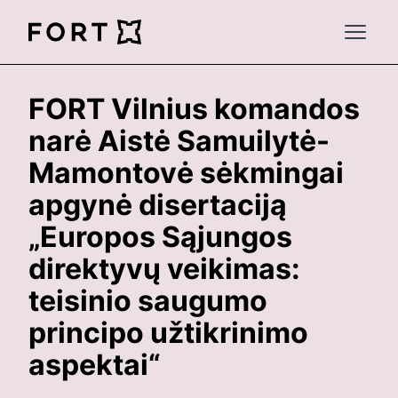
FortLegal
Open 
FORT Vilnius komandos
narė Aistė Samuilytė-
Mamontovė sėkmingai
apgynė disertaciją
„Europos Sąjungos
direktyvų veikimas:
teisinio saugumo
principo užtikrinimo
aspektai“