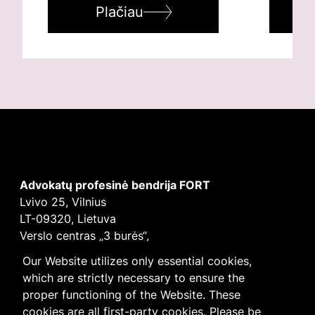
Plačiau
Advokatų profesinė bendrija FORT
Lvivo 25, Vilnius
LT-09320, Lietuva
Verslo centras „3 burės“,
Didžioji burė, 9 aukštas
Our Website utilizes only essential cookies,
E-mail
vilnius@fortlegal.com
which are strictly necessary to ensure the
Tel. +370 5 250 6141
proper functioning of the Website. These
Įm. k. 303195010
cookies are all first-party cookies. Please be