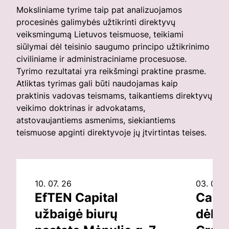
Moksliniame tyrime taip pat analizuojamos
procesinės galimybės užtikrinti direktyvų
veiksmingumą Lietuvos teismuose, teikiami
siūlymai dėl teisinio saugumo principo užtikrinimo
civiliniame ir administraciniame procesuose.
Tyrimo rezultatai yra reikšmingi praktine prasme.
Atliktas tyrimas gali būti naudojamas kaip
praktinis vadovas teismams, taikantiems direktyvų
veikimo doktrinas ir advokatams,
atstovaujantiems asmenims, siekiantiems
teismuose apginti direktyvoje jų įtvirtintas teises.
10. 07. 26
03. 07. 
EfTEN Capital
Capit
užbaigė biurų
dėl v