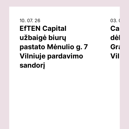
10. 07. 26
03. 07. 
EfTEN Capital
Capit
užbaigė biurų
dėl v
pastato Mėnulio g. 7
Grand
Vilniuje pardavimo
Vilni
sandorį