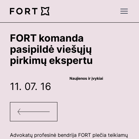
FortLegal
Open 
FORT komanda
pasipildė viešųjų
pirkimų ekspertu
Naujienos ir įvykiai
11. 07. 16
Advokatų profesinė bendrija FORT plečia teikiamų