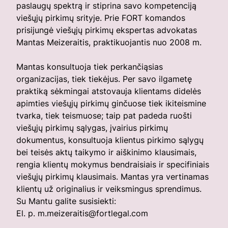
paslaugų spektrą ir stiprina savo kompetenciją
viešųjų pirkimų srityje. Prie FORT komandos
prisijungė viešųjų pirkimų ekspertas advokatas
Mantas Meizeraitis, praktikuojantis nuo 2008 m.
Mantas konsultuoja tiek perkančiąsias
organizacijas, tiek tiekėjus. Per savo ilgametę
praktiką sėkmingai atstovauja klientams didelės
apimties viešųjų pirkimų ginčuose tiek ikiteismine
tvarka, tiek teismuose; taip pat padeda ruošti
viešųjų pirkimų sąlygas, įvairius pirkimų
dokumentus, konsultuoja klientus pirkimo sąlygų
bei teisės aktų taikymo ir aiškinimo klausimais,
rengia klientų mokymus bendraisiais ir specifiniais
viešųjų pirkimų klausimais. Mantas yra vertinamas
klientų už originalius ir veiksmingus sprendimus.
Su Mantu galite susisiekti:
El. p. m.meizeraitis@fortlegal.com