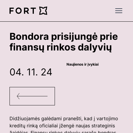
FortLegal
Open 
Bondora prisijungė prie
finansų rinkos dalyvių
Naujienos ir įvykiai
04. 11. 24
Didžiuojamės galėdami pranešti, kad į vartojimo
kreditų rinką oficialiai įžengė naujas strateginis
žaidėjas. Finansų rinkos dalyvių sąrašo bendras