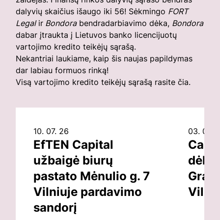
dalyvių skaičius išaugo iki 56! Sėkmingo
FORT
Legal
ir
Bondora
bendradarbiavimo dėka,
Bondora
dabar įtraukta į Lietuvos banko licencijuotų
vartojimo kredito teikėjų sąrašą.
Nekantriai laukiame, kaip šis naujas papildymas
dar labiau formuos rinką!
Visą vartojimo kredito teikėjų sąrašą rasite
čia
.
10. 07. 26
03. 07. 
EfTEN Capital
Capit
užbaigė biurų
dėl v
pastato Mėnulio g. 7
Grand
Vilniuje pardavimo
Vilni
sandorį