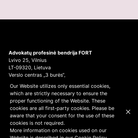
Advokatų profesinė bendrija FORT
Lvivo 25, Vilnius
LT-09320, Lietuva
Verslo centras „3 burės“,
Didžioji burė, 9 aukštas
Our Website utilizes only essential cookies,
E-mail
vilnius@fortlegal.com
which are strictly necessary to ensure the
Tel. +370 5 250 6141
proper functioning of the Website. These
Įm. k. 303195010
cookies are all first-party cookies. Please be
Dismi
PVM: LT100008172616
aware that your consent for the use of these
Facebook
LinkedIn
cookies is not required.
Slapukų
ir
privatumo
politika
More information on cookies used on our
Website is described in our
Cookie Policy
.