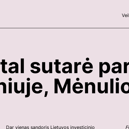
Vei
al sutarė par
niuje, Mėnulio
Dar vienas sandoris Lietuvos investicinio
F