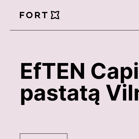
FortLegal
EfTEN Capit
pastatą Vil