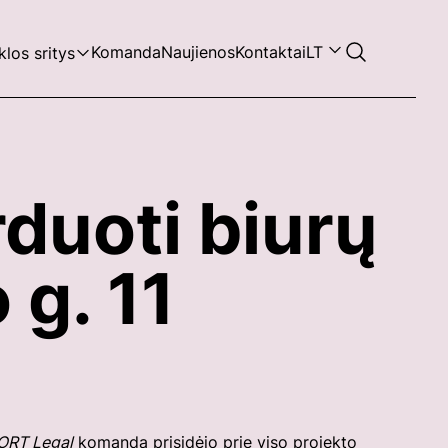
Komanda
Naujienos
Kontaktai
LT
klos sritys
duoti biurų
 g. 11
ORT Legal
komanda prisidėjo prie viso projekto