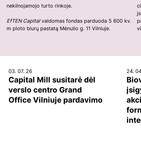
nekilnojamojo turto rinkoje.
c
į
EfTEN Capital
valdomas fondas parduoda 5 600 kv.
p
m ploto biurų pastatą Mėnulio g. 11 Vilniuje.
v
03. 07. 26
24. 04
Capital Mill susitarė dėl
Bio
verslo centro Grand
įsig
Office Vilniuje pardavimo
akci
for
int