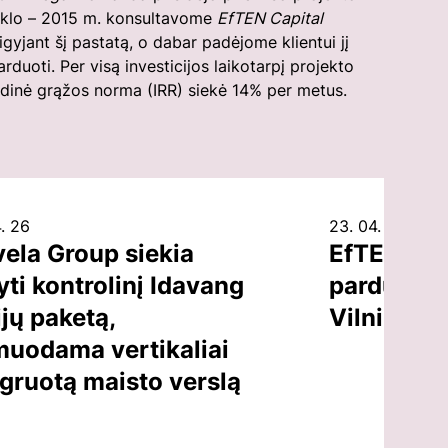
iklo – 2015 m. konsultavome
EfTEN Capital
sigyjant šį pastatą, o dabar padėjome klientui jį
arduoti. Per visą investicijos laikotarpį projekto
idinė grąžos norma (IRR) siekė 14% per metus.
. 26
23. 04. 26
vela Group siekia
EfTEN Cap
yti kontrolinį Idavang
parduoti b
jų paketą,
Vilniuje, 
muodama vertikaliai
egruotą maisto verslą