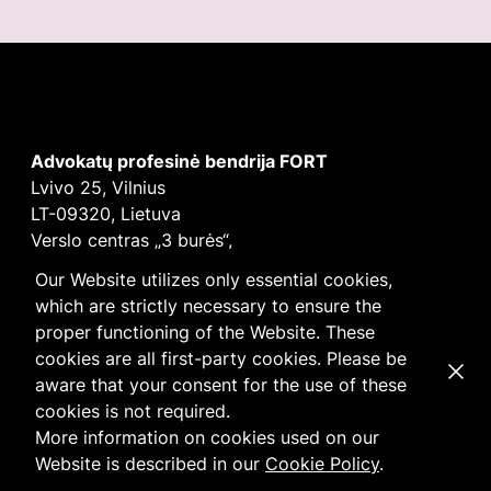
Advokatų profesinė bendrija FORT
Lvivo 25, Vilnius
LT-09320, Lietuva
Verslo centras „3 burės“,
Didžioji burė, 9 aukštas
Our Website utilizes only essential cookies,
E-mail
vilnius@fortlegal.com
which are strictly necessary to ensure the
Tel. +370 5 250 6141
proper functioning of the Website. These
Įm. k. 303195010
cookies are all first-party cookies. Please be
Dismi
PVM: LT100008172616
aware that your consent for the use of these
Facebook
LinkedIn
cookies is not required.
Slapukų
ir
privatumo
politika
More information on cookies used on our
Website is described in our
Cookie Policy
.