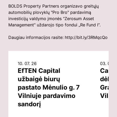
BOLDS Property Partners organizavo greitųjų
automobilių plovyklų "Pro Bro" pardavimą
investicijų valdymo įmonės "Zerosum Asset
Management" uždarojo tipo fondui „Re Fund I“.
Daugiau informacijos rasite:
http://bit.ly/3RMqcQo
10. 07. 26
03. 07. 
EfTEN Capital
Capit
užbaigė biurų
dėl v
pastato Mėnulio g. 7
Grand
Vilniuje pardavimo
Vilni
sandorį