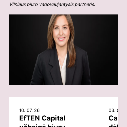
Vilniaus biuro vadovaujantysis partneris.
10. 07. 26
03. 07. 
EfTEN Capital
Capit