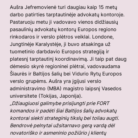
Aušra Jefremovienė turi daugiau kaip 15 metų
darbo patirties tarptautinėje advokatų kontoroje.
Pastaruoju metu ji vadovavo vienos didžiausių
pasaulinių advokatų kontorų Europos regiono
rinkodaros ir verslo plėtros veiklai. Londone,
Jungtinėje Karalystėje, ji buvo atsakinga už
tuometinio darbdavio Europos strategiją ir
platesnį tarptautinį koordinavimą. Ji taip pat daug
dėmesio skyrė regioninei plėtrai, vadovaudama
Šiaurės ir Baltijos šalių bei Vidurio Rytų Europos
verslo grupėms. Aušra yra įgijusi verslo
administravimo (MBA) magistro laipsnį Vasedos
universitete (Tokijas, Japonija).
„Džiaugiuosi galimybe prisijungti prie FORT
komandos ir padėti šiai Baltijos šalių advokatų
kontorai siekti strateginių tikslų bei toliau augti.
Bendrovė pelnytai užsitarnavo gerą vardą dėl
novatoriško ir asmeninio požiūrio į klientų