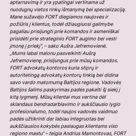
aptarnavimą ir yra ypatingai vertinama už
nuodugnų vietos rinkų išmanymą bei specializaciją.
Mane sužavėjo FORT diegiamos naujovės ir
požiūris į klientus, todėl džiaugiuosi galimybe
pagaliau prisijungti prie komandos ir asmeniškai
prisidėti prie strateginio FORT augimo bei vesti
įmonę į priekį“, – sako Aušra Jefremovienė.
„Mums labai malonu pasveikinti Aušrą
Jefremovienę, prisijungus prie mūsų komandos.
FORT advokatų kontoros kuria stiprų ir
autoritetingą advokatų kontorų tinklą bei didina
savo vardo matomumą Baltijos regione. Vadovės
Baltijos šalims paskyrimas padės pakelti šį siekį į
kitą lygmenį. Mūsų klientai mus vertina dėl
sklandaus bendradarbiavimo ir aukščiausio lygio
profesionalumo, todėl naujos vadovės vaidmuo
padės užtikrinti dar labiau integruotas bei
aukščiausios kokybės paslaugas klientams viso
regiono mastu“ – teigia Andrius Mamontovas, FORT