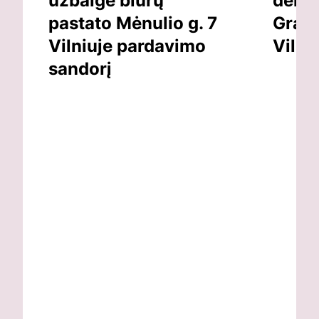
užbaigė biurų
dėl v
pastato Mėnulio g. 7
Grand
Vilniuje pardavimo
Vilni
sandorį