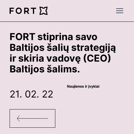
FortLegal
Open 
FORT stiprina savo
Baltijos šalių strategiją
ir skiria vadovę (CEO)
Baltijos šalims.
Naujienos ir įvykiai
21. 02. 22