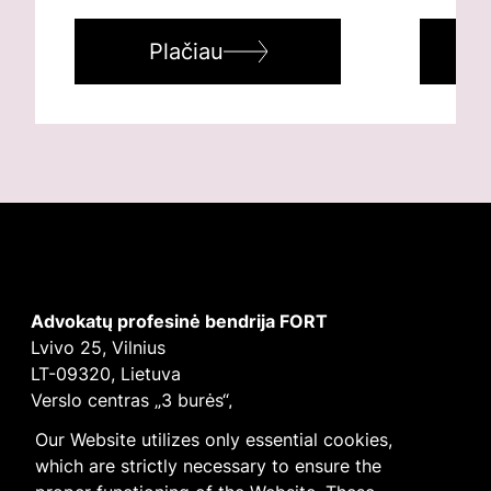
Plačiau
Advokatų profesinė bendrija FORT
Lvivo 25, Vilnius
LT-09320, Lietuva
Verslo centras „3 burės“,
Didžioji burė, 9 aukštas
Our Website utilizes only essential cookies,
E-mail
vilnius@fortlegal.com
which are strictly necessary to ensure the
Tel. +370 5 250 6141