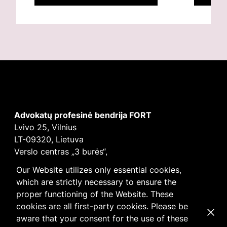
Advokatų profesinė bendrija FORT
Lvivo 25, Vilnius
LT-09320, Lietuva
Verslo centras „3 burės“,
Didžioji burė, 9 aukštas
Our Website utilizes only essential cookies,
E-mail
vilnius@fortlegal.com
which are strictly necessary to ensure the
Tel. +370 5 250 6141
proper functioning of the Website. These
Įm. k. 303195010
cookies are all first-party cookies. Please be
Dismi
PVM: LT100008172616
aware that your consent for the use of these
Facebook
LinkedIn