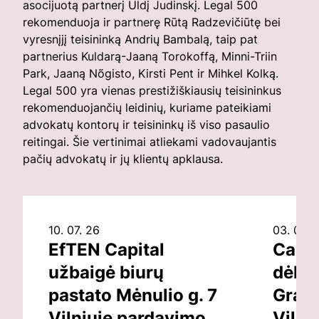
asocijuotą partnerį Uldį Judinskį. Legal 500
rekomenduoja ir partnerę Rūtą Radzevičiūtę bei
vyresnįjį teisininką Andrių Bambalą, taip pat
partnerius Kuldarą-Jaaną Torokoffą, Minni-Triin
Park, Jaaną Nõgisto, Kirsti Pent ir Mihkel Kolką.
Legal 500 yra vienas prestižiškiausių teisininkus
rekomenduojančių leidinių, kuriame pateikiami
advokatų kontorų ir teisininkų iš viso pasaulio
reitingai. Šie vertinimai atliekami vadovaujantis
pačių advokatų ir jų klientų apklausa.
10. 07. 26
03. 07. 
EfTEN Capital
Capit
užbaigė biurų
dėl v
pastato Mėnulio g. 7
Grand
Vilniuje pardavimo
Vilni