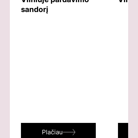
sandorį
Plačiau