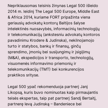
Nepriklausomas teisinis žinynas Legal 500 išleido
2014 m. leidinį The Legal 500 Europe, Middle East
& Africa 2014, kuriame FORT pripažinta viena
geriausių advokatų kontorų Baltijos šalyse
intelektinės nuosavybės, informacinių technologijų
ir telekomunikacijų (ankstesniu advokatų kontoros
pavadinimu Krodere & Judinska), nekilnojamojo
turto ir statybos, bankų ir finansų, ginčų
sprendimo, įmonių bei susijungimų ir įsigijimų
(M&A), ekspedicijos ir transporto, technologijų,
visuomenės informavimo priemonių ir
telekomunikacijų (TMT) bei konkurencijos
praktikos srityse.
Legal 500 ypač rekomenduoja partnerį Janį
Likopsą, kuris buvo nominuotas kaip pirmaujantis
teisės ekspertas, taip pat partnerį Sandį Bertaitį,
partnerę Ievą Judinską – Bandeniece bei