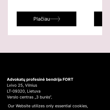
Plačiau
Advokatų profesinė bendrija FORT
Lvivo 25, Vilnius
LT-09320, Lietuva
Verslo centras „3 burės“,
Didžioji burė, 9 aukštas
Our Website utilizes only essential cookies,
E-mail
vilnius@fortlegal.com