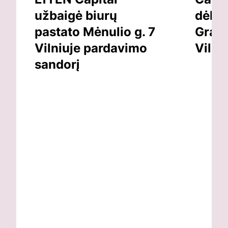
užbaigė biurų
dėl v
pastato Mėnulio g. 7
Grand
Vilniuje pardavimo
Vilni
sandorį