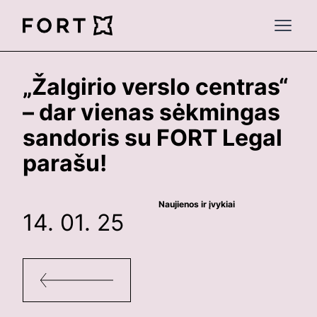
FortLegal
Open 
„Žalgirio verslo centras“
– dar vienas sėkmingas
sandoris su FORT Legal
parašu!
Naujienos ir įvykiai
14. 01. 25