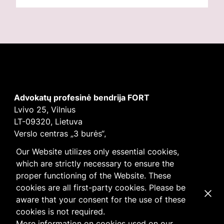
Advokatų profesinė bendrija FORT
Lvivo 25, Vilnius
LT-09320, Lietuva
Verslo centras „3 burės“,
Didžioji burė, 9 aukštas
Our Website utilizes only essential cookies,
E-mail
vilnius@fortlegal.com
which are strictly necessary to ensure the
Tel. +370 5 250 6141
proper functioning of the Website. These
Įm. k. 303195010
cookies are all first-party cookies. Please be
Dismi
PVM: LT100008172616
aware that your consent for the use of these
Facebook
LinkedIn
cookies is not required.
Slapukų
ir
privatumo
politika
More information on cookies used on our