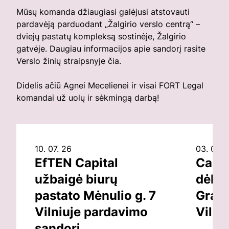
Mūsų komanda džiaugiasi galėjusi atstovauti
pardavėją parduodant „Žalgirio verslo centrą“ –
dviejų pastatų kompleksą sostinėje, Žalgirio
gatvėje. Daugiau informacijos apie sandorį rasite
Verslo žinių straipsnyje
čia
.
Didelis ačiū Agnei Mecelienei ir visai FORT Legal
komandai už uolų ir sėkmingą darbą!
10. 07. 26
03. 07. 
EfTEN Capital
Capit
užbaigė biurų
dėl v
pastato Mėnulio g. 7
Grand
Vilniuje pardavimo
Vilni
sandorį