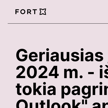
FortLegal
Geriausias
2024 m. - iš
tokia pagr
Outlook" ap