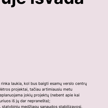
. rinka laukia, kol bus baigti esamų verslo centrų
lėtros projektai, tačiau artimiausiu metu
eplanuojama jokių projektų (nebent apie kai
uriuos iš jų dar nepranešta);
. statybinių medžiagų sąnaudos stabilizavosi,