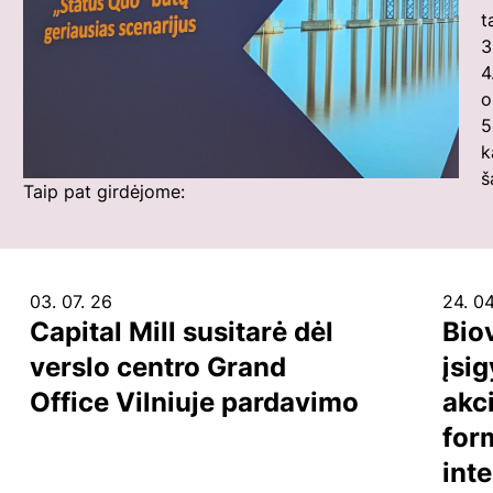
t
3
4
o
5
k
š
Taip pat girdėjome:
03. 07. 26
24. 04
Capital Mill susitarė dėl
Bio
verslo centro Grand
įsig
Office Vilniuje pardavimo
akci
for
int