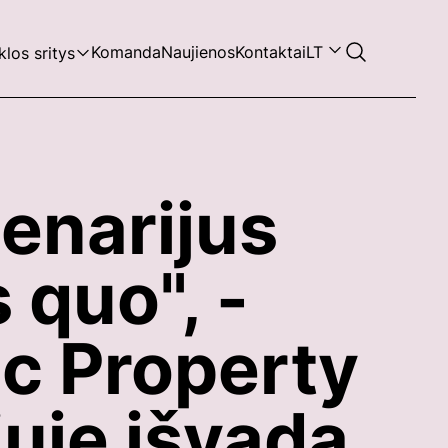
Komanda
Naujienos
Kontaktai
LT
klos sritys
enarijus
 quo", -
c Property
iuje išvada