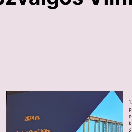
1
p
n
k
2