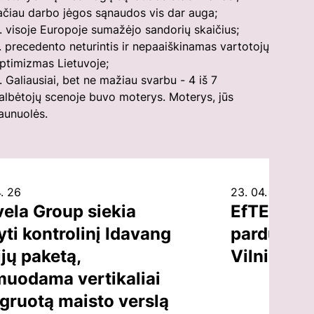
ačiau darbo jėgos sąnaudos vis dar auga;
. visoje Europoje sumažėjo sandorių skaičius;
. precedento neturintis ir nepaaiškinamas vartotojų
ptimizmas Lietuvoje;
. Galiausiai, bet ne mažiau svarbu - 4 iš 7
albėtojų scenoje buvo moterys. Moterys, jūs
aunuolės.
. 26
23. 04. 26
vela Group siekia
EfTEN Cap
yti kontrolinį Idavang
parduoti b
jų paketą,
Vilniuje, 
muodama vertikaliai
egruotą maisto verslą