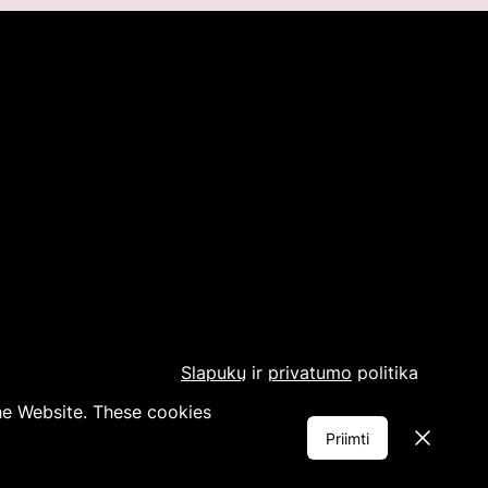
Slapukų
ir
privatumo
politika
the Website. These cookies
Dismiss
Priimti