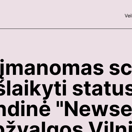
Vei
 įmanomas sc
laikyti status
indinė "Newse
žvalgos Viln