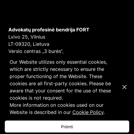
Advokatų profesinė bendrija FORT
Lvivo 25, Vilnius
LT-09320, Lietuva
Verslo centras „3 burės“,
Didžioji burė, 9 aukštas
Our Website utilizes only essential cookies,
E-mail
vilnius@fortlegal.com
which are strictly necessary to ensure the
Tel. +370 5 250 6141
proper functioning of the Website. These
Įm. k. 303195010
cookies are all first-party cookies. Please be
Dismi
PVM: LT100008172616
aware that your consent for the use of these
Facebook
LinkedIn
cookies is not required.
Slapukų
ir
privatumo
politika
More information on cookies used on our
Website is described in our
Cookie Policy
.
Priimti