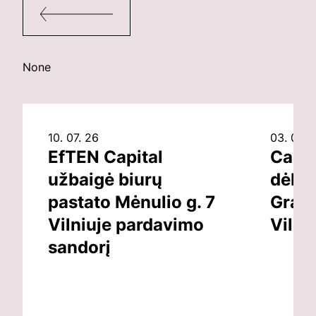
None
10. 07. 26
03. 07. 
EfTEN Capital
Capit
užbaigė biurų
dėl v
pastato Mėnulio g. 7
Grand
Vilniuje pardavimo
Vilni
sandorį