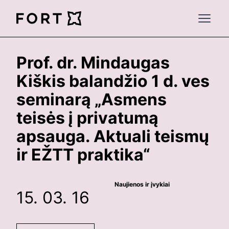
FortLegal
Open 
Prof. dr. Mindaugas
Kiškis balandžio 1 d. ves
seminarą „Asmens
teisės į privatumą
apsauga. Aktuali teismų
ir EŽTT praktika“
Naujienos ir įvykiai
15. 03. 16