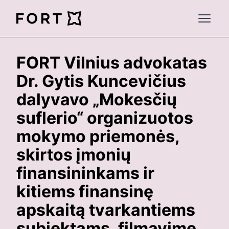
FortLegal
Open 
FORT Vilnius advokatas
Dr. Gytis Kuncevičius
dalyvavo „Mokesčių
suflerio“ organizuotos
mokymo priemonės,
skirtos įmonių
finansininkams ir
kitiems finansinę
apskaitą tvarkantiems
subjektams, filmavime