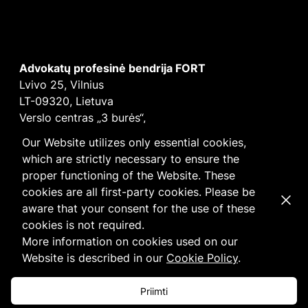
Advokatų profesinė bendrija FORT
Lvivo 25, Vilnius
LT-09320, Lietuva
Verslo centras „3 burės“,
Didžioji burė, 9 aukštas
Our Website utilizes only essential cookies,
E-mail
vilnius@fortlegal.com
which are strictly necessary to ensure the
Tel. +370 5 250 6141
proper functioning of the Website. These
Įm. k. 303195010
cookies are all first-party cookies. Please be
Dismi
PVM: LT100008172616
aware that your consent for the use of these
Facebook
LinkedIn
cookies is not required.
Slapukų
ir
privatumo
politika
More information on cookies used on our
Website is described in our
Cookie Policy
.
Priimti