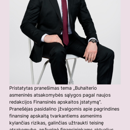
Pristatytas pranešimas tema „Buhalterio
asmeninės atsakomybės sąlygos pagal naujos
redakcijos Finansinės apskaitos įstatymą“.
Pranešėjas pasidalino įžvalgomis apie pagrindines
finansinę apskaitą tvarkantiems asmenims
kylančias rizikas, galinčias užtraukti teisinę
atsakomybę, apžvelgė finansininkams aktualius