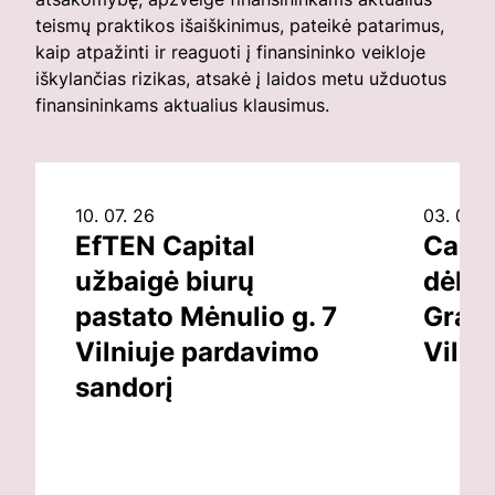
teismų praktikos išaiškinimus, pateikė patarimus,
kaip atpažinti ir reaguoti į finansininko veikloje
iškylančias rizikas, atsakė į laidos metu užduotus
finansininkams aktualius klausimus.
10. 07. 26
03. 07. 
EfTEN Capital
Capit
užbaigė biurų
dėl v
pastato Mėnulio g. 7
Grand
Vilniuje pardavimo
Vilni
sandorį