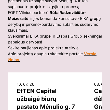
partneriais užbaigė sklypo Seinų g. 4 ir ten
suplanuoto projekto įsigyjimo procesą.
FORT Vilnius partnerė
Rūta Radzevičiūtė-
Meizeraitė
ir jos komanda konsultavo EIKA grupę
derybų ir pirkimo-pardavimo sutarties sudarymo
klausimais.
Sveikinimai EIKA grupei ir Etapas Group sėkmingai
pabaigus derybas!
Sekite naujienas apie projektą ateityje.
Apie projektą daugiau skaitykite portale
Verslo
žinios
.
10. 07. 26
03. 07. 
EfTEN Capital
Capit
užbaigė biurų
dėl v
pastato Mėnulio g. 7
Grand