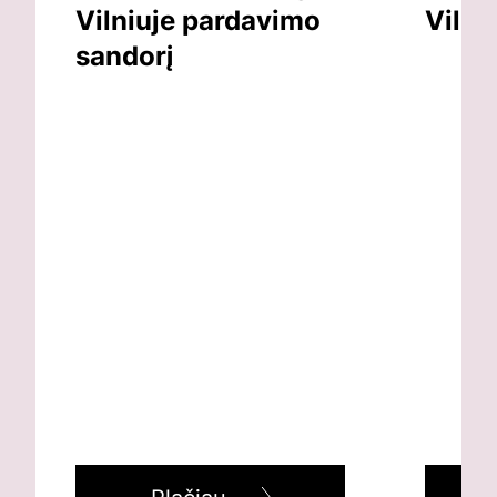
Vilniuje pardavimo
Vilni
sandorį