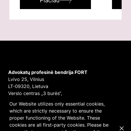
Plačiau
Advokatų profesinė bendrija FORT
Lvivo 25, Vilnius
LT-09320, Lietuva
Verslo centras „3 burės“,
Didžioji burė, 9 aukštas
Our Website utilizes only essential cookies,
E-mail
vilnius@fortlegal.com
which are strictly necessary to ensure the
Tel. +370 5 250 6141
proper functioning of the Website. These
Įm. k. 303195010
cookies are all first-party cookies. Please be
Dismi
PVM: LT100008172616