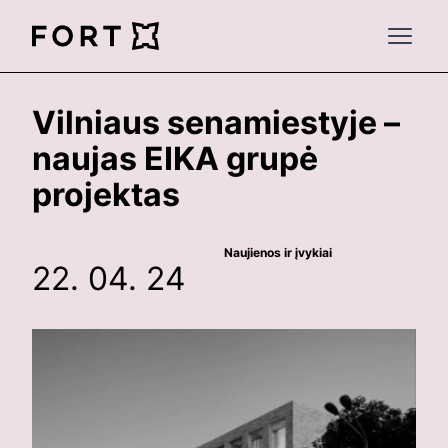
FortLegal
Open 
Vilniaus senamiestyje –
naujas EIKA grupė
projektas
Naujienos ir įvykiai
22. 04. 24