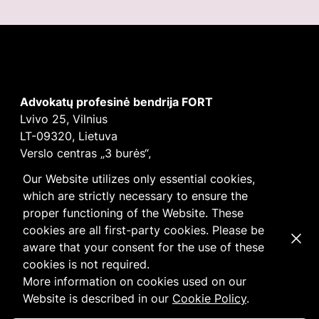
Advokatų profesinė bendrija FORT
Lvivo 25, Vilnius
LT-09320, Lietuva
Verslo centras „3 burės“,
Didžioji burė, 9 aukštas
Our Website utilizes only essential cookies,
E-mail
vilnius@fortlegal.com
which are strictly necessary to ensure the
Tel. +370 5 250 6141
proper functioning of the Website. These
Įm. k. 303195010
cookies are all first-party cookies. Please be
Dismi
PVM: LT100008172616
aware that your consent for the use of these
Facebook
LinkedIn
cookies is not required.
Slapukų
ir
privatumo
politika
More information on cookies used on our
Website is described in our
Cookie Policy
.