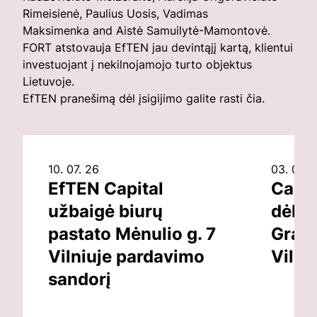
Rimeisienė
,
Paulius Uosis
,
Vadimas
Maksimenka
and
Aistė Samuilytė-Mamontovė
.
FORT atstovauja EfTEN jau devintąjį kartą, klientui
investuojant į nekilnojamojo turto objektus
Lietuvoje.
EfTEN pranešimą dėl įsigijimo galite rasti
čia
.
10. 07. 26
03. 07. 
EfTEN Capital
Capit
užbaigė biurų
dėl v
pastato Mėnulio g. 7
Grand
Vilniuje pardavimo
Vilni
sandorį