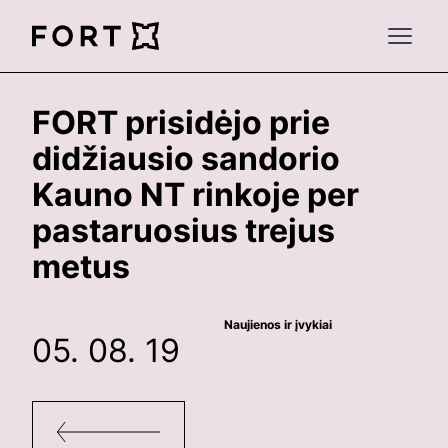
FortLegal
Open 
FORT prisidėjo prie
didžiausio sandorio
Kauno NT rinkoje per
pastaruosius trejus
metus
Naujienos ir įvykiai
05. 08. 19