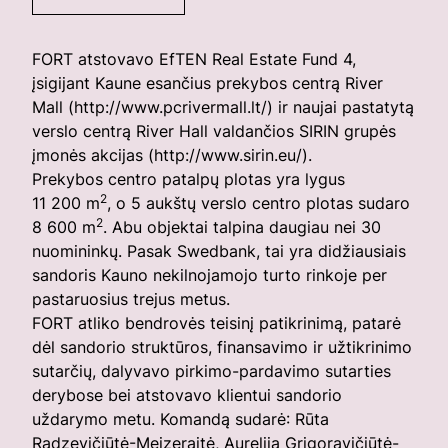
FORT atstovavo EfTEN Real Estate Fund 4,
įsigijant Kaune esančius prekybos centrą River
Mall (
http://www.pcrivermall.lt/
) ir naujai pastatytą
verslo centrą River Hall valdančios SIRIN grupės
įmonės akcijas (
http://www.sirin.eu/
).
Prekybos centro patalpų plotas yra lygus
2
11 200 m
, o 5 aukštų verslo centro plotas sudaro
2
8 600 m
. Abu objektai talpina daugiau nei 30
nuomininkų. Pasak Swedbank, tai yra didžiausiais
sandoris Kauno nekilnojamojo turto rinkoje per
pastaruosius trejus metus.
FORT atliko bendrovės teisinį patikrinimą, patarė
dėl sandorio struktūros, finansavimo ir užtikrinimo
sutarčių, dalyvavo pirkimo-pardavimo sutarties
derybose bei atstovavo klientui sandorio
uždarymo metu. Komandą sudarė:
Rūta
Radzevičiūtė-Meizeraitė
,
Aurelija Grigoravičiūtė-