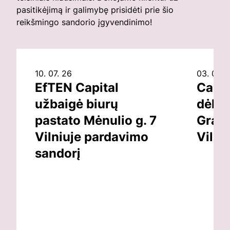
pasitikėjimą ir galimybę prisidėti prie šio
reikšmingo sandorio įgyvendinimo!
10. 07. 26
03. 07. 
EfTEN Capital
Capit
užbaigė biurų
dėl v
pastato Mėnulio g. 7
Grand
Vilniuje pardavimo
Vilni
sandorį