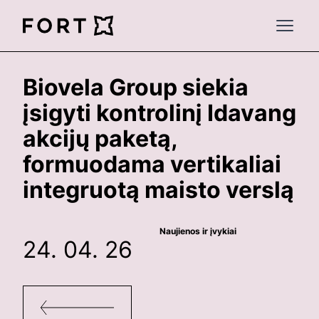
FortLegal
Open 
Biovela Group siekia
įsigyti kontrolinį Idavang
akcijų paketą,
formuodama vertikaliai
integruotą maisto verslą
Naujienos ir įvykiai
24. 04. 26