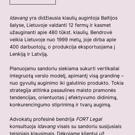
Idavang
yra didžiausia kiaulių augintoja Baltijos
šalyse, Lietuvoje valdanti 12 fermų ir kasmet
užauginanti apie 480 tūkst. kiaulių. Bendrovė
veikia Lietuvoje nuo 1999 metų, joje dirba apie
400 darbuotojų, o produkcija eksportuojama į
Lenkiją ir Latviją.
Planuojamu sandoriu siekiama sukurti vertikaliai
integruotą verslo modelį, apimantį visą grandinę –
nuo gyvulių auginimo iki galutinio produkto. Tokia
strategija atitinka pasaulines maisto pramonės
tendencijas, orientuotas į efektyvumo didinimą,
konkurencingumo stiprinimą ir tvarų augimą.
Advokatų profesinė bendrija
FORT Legal
konsultuoja
Idavang
visais su sandoriu susijusiais
teisiniais klausimais. Dėkojame klientui už