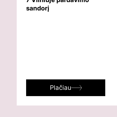
sandorį
Plačiau