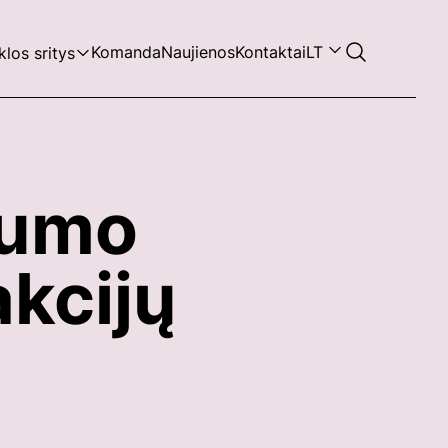
Komanda
Naujienos
Kontaktai
LT
klos sritys
gumo
akcijų