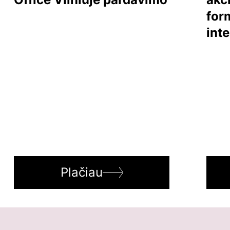
for
int
Plačiau