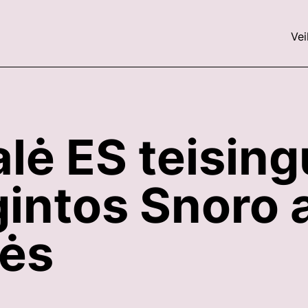
Vei
lė ES teisin
intos Snoro 
sės