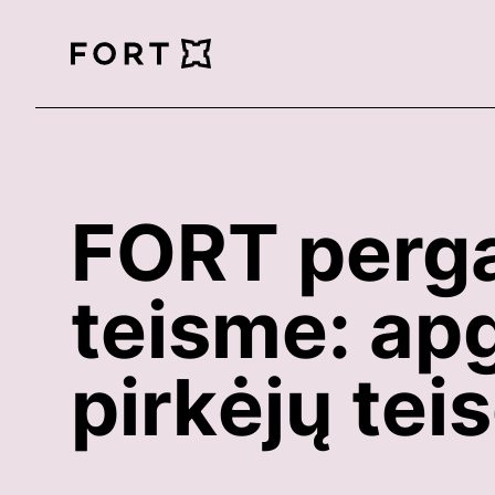
FortLegal
FORT perga
teisme: apg
pirkėjų tei