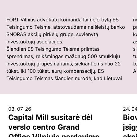
FORT Vilnius advokatų komanda laimėjo bylą ES
n
Teisingumo Teisme, atstovaudama neišleistų banko
p
SNORAS akcijų pirkėjų grupę, suvienytą
k
investuotojų asociacijos.
a
Šiandien ES Teisingumo Teisme priimtas
sistemai, patvirtinanti ES teisės viršenybę, net
sprendimas, reikšmingas maždaug 500 smulkiųjų
tuomet kai jos reikalavimai neperkelti į nacionalinė
investuotojų grupės nariams, siekiantiems nuo 22
teisę. Bylą vedė advokatai: dr. A.Mamontovas ir dr.
tūkst. iki 100 tūkst. eurų kompensacijų. ES
A
Teisingumo Teismas šiandien nurodė, kad Lietuvai
03. 07. 26
24. 04
Capital Mill susitarė dėl
Bio
verslo centro Grand
įsig
Office Vilniuje pardavimo
akci