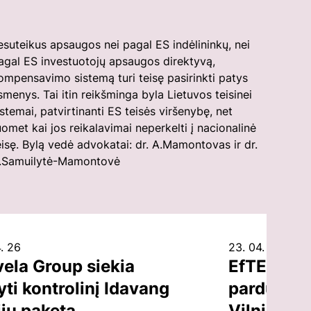
esuteikus apsaugos nei pagal ES indėlininkų, nei
agal ES investuotojų apsaugos direktyvą,
ompensavimo sistemą turi teisę pasirinkti patys
smenys. Tai itin reikšminga byla Lietuvos teisinei
.Samuilytė-Mamontovė
. 26
23. 04. 26
vela Group siekia
EfTEN Cap
yti kontrolinį Idavang
parduoti b
jų paketą,
Vilniuje, 