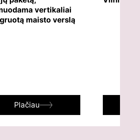
muodama vertikaliai
egruotą maisto verslą
Plačiau
Pl