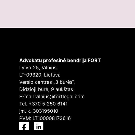
Advokatų profesinė bendrija FORT
Lvivo 25, Vilnius
LT-09320, Lietuva
Verslo centras „3 burės“,
Didžioji burė, 9 aukštas
E-mail
vilnius@fortlegal.com
Tel. +370 5 250 6141
Įm. k. 303195010
PVM: LT100008172616
Facebook
LinkedIn