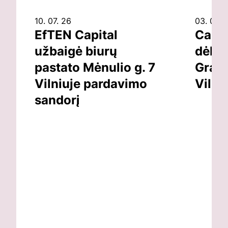
10. 07. 26
03. 07. 
EfTEN Capital
Capit
užbaigė biurų
dėl v
pastato Mėnulio g. 7
Grand
Vilniuje pardavimo
Vilni
sandorį