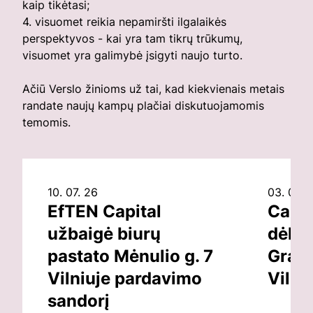
kaip tikėtasi;
4. visuomet reikia nepamiršti ilgalaikės
perspektyvos - kai yra tam tikrų trūkumų,
visuomet yra galimybė įsigyti naujo turto.
Ačiū Verslo žinioms už tai, kad kiekvienais metais
randate naujų kampų plačiai diskutuojamomis
temomis.
10. 07. 26
03. 07. 
EfTEN Capital
Capit
užbaigė biurų
dėl v
pastato Mėnulio g. 7
Grand
Vilniuje pardavimo
Vilni
sandorį