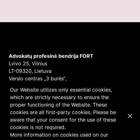
Advokatų profesinė bendrija FORT
Lvivo 25, Vilnius
LT-09320, Lietuva
Verslo centras „3 burės“,
Didžioji burė, 9 aukštas
Our Website utilizes only essential cookies,
E-mail
vilnius@fortlegal.com
which are strictly necessary to ensure the
Tel. +370 5 250 6141
proper functioning of the Website. These
Įm. k. 303195010
cookies are all first-party cookies. Please be
Dismi
PVM: LT100008172616
aware that your consent for the use of these
Facebook
LinkedIn
cookies is not required.
Slapukų
ir
privatumo
politika
More information on cookies used on our