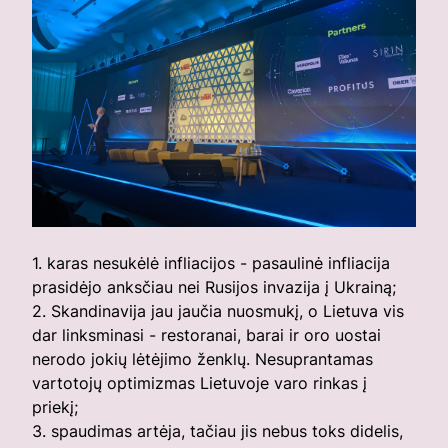
1. karas nesukėlė infliacijos - pasaulinė infliacija
prasidėjo anksčiau nei Rusijos invazija į Ukrainą;
2. Skandinavija jau jaučia nuosmukį, o Lietuva vis
dar linksminasi - restoranai, barai ir oro uostai
nerodo jokių lėtėjimo ženklų. Nesuprantamas
vartotojų optimizmas Lietuvoje varo rinkas į
priekį;
3. spaudimas artėja, tačiau jis nebus toks didelis,